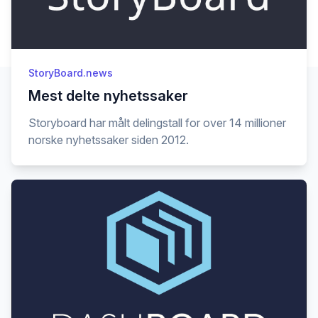
StoryBoard.news
Mest delte nyhetssaker
Storyboard har målt delingstall for over 14 millioner
norske nyhetssaker siden 2012.