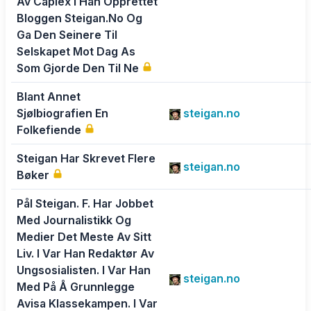
Av Caplex I Han Opprettet
Bloggen Steigan.No Og
Ga Den Seinere Til
Selskapet Mot Dag As
Som Gjorde Den Til Ne
Blant Annet
Sjølbiografien En
steigan.no
Folkefiende
Steigan Har Skrevet Flere
steigan.no
Bøker
Pål Steigan. F. Har Jobbet
Med Journalistikk Og
Medier Det Meste Av Sitt
Liv. I Var Han Redaktør Av
Ungsosialisten. I Var Han
steigan.no
Med På Å Grunnlegge
Avisa Klassekampen. I Var