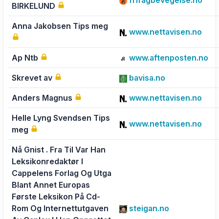
frifagbevegelse.no
BIRKELUND
Anna Jakobsen Tips meg
www.nettavisen.no
Ap Ntb
www.aftenposten.no
Skrevet av
bavisa.no
Anders Magnus
www.nettavisen.no
Helle Lyng Svendsen Tips
www.nettavisen.no
meg
Nå Gnist . Fra Til Var Han
Leksikonredaktør I
Cappelens Forlag Og Utga
Blant Annet Europas
Første Leksikon På Cd-
Rom Og Internettutgaven
steigan.no