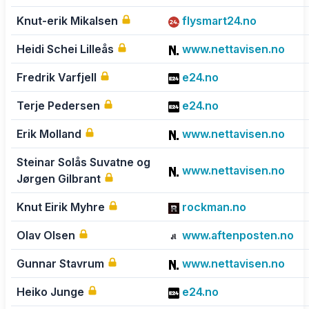
Knut-erik Mikalsen
flysmart24.no
Heidi Schei Lilleås
www.nettavisen.no
Fredrik Varfjell
e24.no
Terje Pedersen
e24.no
Erik Molland
www.nettavisen.no
Steinar Solås Suvatne og
www.nettavisen.no
Jørgen Gilbrant
Knut Eirik Myhre
rockman.no
Olav Olsen
www.aftenposten.no
Gunnar Stavrum
www.nettavisen.no
Heiko Junge
e24.no