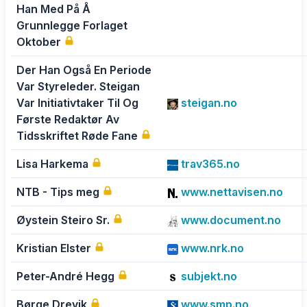
Han Med På Å
Grunnlegge Forlaget
Oktober
Der Han Også En Periode
Var Styreleder. Steigan
Var Initiativtaker Til Og
steigan.no
Første Redaktør Av
Tidsskriftet Røde Fane
Lisa Harkema
trav365.no
NTB - Tips meg
www.nettavisen.no
Øystein Steiro Sr.
www.document.no
Kristian Elster
www.nrk.no
Peter-André Hegg
subjekt.no
Børge Drevik
www.smp.no