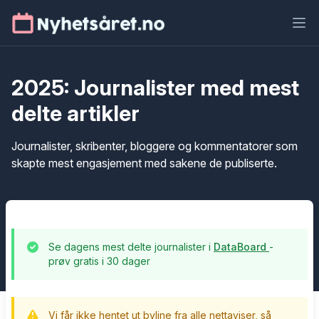
Ope
2025: Journalister med mest
delte artikler
Journalister, skribenter, bloggere og kommentatorer som
skapte mest engasjement med sakene de publiserte.
Se dagens mest delte journalister i
DataBoard
-
prøv gratis i 30 dager
Vi får ikke hentet ut byline fra alle nettaviser, så