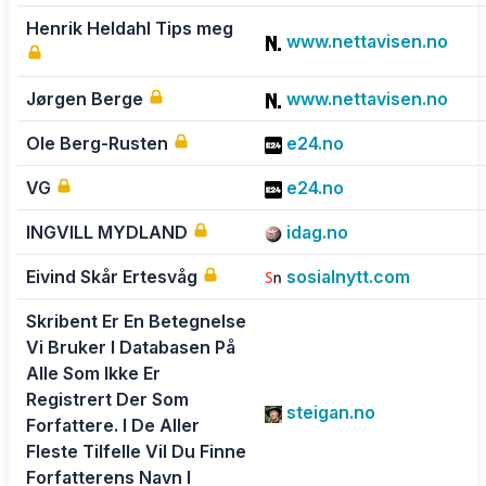
Henrik Heldahl Tips meg
www.nettavisen.no
Jørgen Berge
www.nettavisen.no
Ole Berg-Rusten
e24.no
VG
e24.no
INGVILL MYDLAND
idag.no
Eivind Skår Ertesvåg
sosialnytt.com
Skribent Er En Betegnelse
Vi Bruker I Databasen På
Alle Som Ikke Er
Registrert Der Som
steigan.no
Forfattere. I De Aller
Fleste Tilfelle Vil Du Finne
Forfatterens Navn I