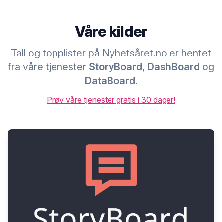
Våre kilder
Tall og topplister på Nyhetsåret.no er hentet
fra våre tjenester
StoryBoard
,
DashBoard
og
DataBoard
.
Prøv våre tjenester gratis i 30 dager!