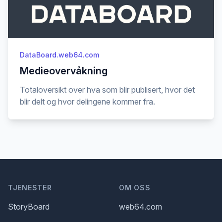
DataBoard.web64.com
Medieovervåkning
Totaloversikt over hva som blir publisert, hvor det
blir delt og hvor delingene kommer fra.
Footer
TJENESTER
OM OSS
StoryBoard
web64.com