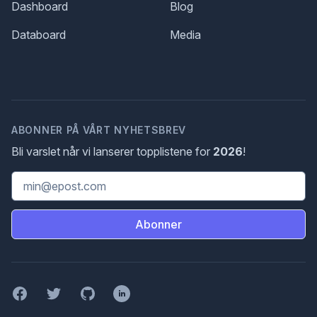
Dashboard
Blog
Databoard
Media
ABONNER PÅ VÅRT NYHETSBREV
Bli varslet når vi lanserer topplistene for
2026
!
Email address
Abonner
Facebook
Twitter
GitHub
LinkedIn