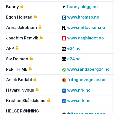
Bunny
bunny.blogg.no
Egon Holstad
www.itromso.no
Anna Jakobsen
www.nettavisen.no
Joachim Remvik
www.dagbladet.no
AFP
e24.no
Siv Dolmen
e24.no
PER THIME
www.randaberg24.no
Aslak Bodahl
frifagbevegelse.no
Håvard Nyhus
www.nrk.no
Kristian Skårdalsmo
www.nrk.no
HELGE RØNNING