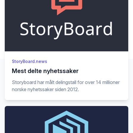
StoryBoard.news
Mest delte nyhetssaker
Storyboard har målt delingstall for over 14 millioner
norske nyhetssaker siden 2012.