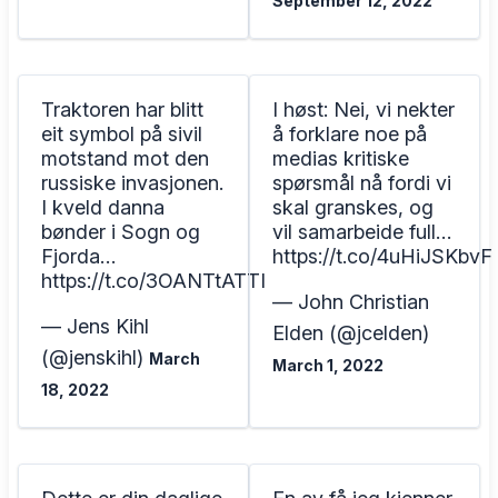
September 12, 2022
Traktoren har blitt
I høst: Nei, vi nekter
eit symbol på sivil
å forklare noe på
motstand mot den
medias kritiske
russiske invasjonen.
spørsmål nå fordi vi
I kveld danna
skal granskes, og
bønder i Sogn og
vil samarbeide full…
Fjorda…
https://t.co/4uHiJSKbvF
https://t.co/3OANTtATTI
— John Christian
— Jens Kihl
Elden (@jcelden)
(@jenskihl)
March
March 1, 2022
18, 2022