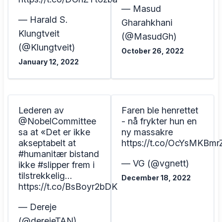
— Masud
— Harald S.
Gharahkhani
Klungtveit
(@MasudGh)
(@Klungtveit)
October 26, 2022
January 12, 2022
Lederen av
Faren ble henrettet
@NobelCommittee
- nå frykter hun en
sa at «Det er ikke
ny massakre
akseptabelt at
https://t.co/OcYsMKBmr
#humanitær bistand
— VG (@vgnett)
ikke #slipper frem i
tilstrekkelig…
December 18, 2022
https://t.co/BsBoyr2bDK
— Dereje
(@derejeTAN)