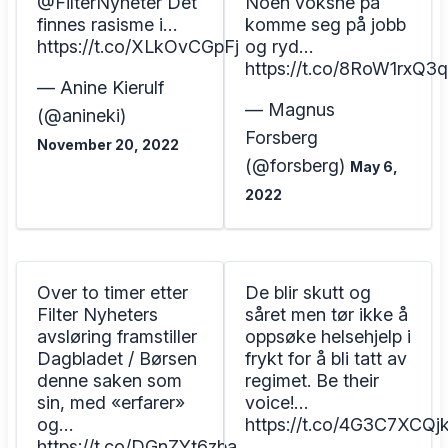
@FilterNyheter Det
Noen voksne på
finnes rasisme i…
komme seg på jobb
https://t.co/XLkOvCGpFj
og ryd…
https://t.co/8RoW1rxQ3q
— Anine Kierulf
— Magnus
(@anineki)
Forsberg
November 20, 2022
(@forsberg)
May 6,
2022
Over to timer etter
De blir skutt og
Filter Nyheters
såret men tør ikke å
avsløring framstiller
oppsøke helsehjelp i
Dagbladet / Børsen
frykt for å bli tatt av
denne saken som
regimet. Be their
sin, med «erfarer»
voice!…
og…
https://t.co/4G3C7XCQj
https://t.co/DGnZYt6zba