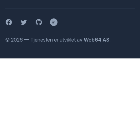
Facebook
Twitter
GitHub
LinkedIn
© 2026 — Tjenesten er utviklet av
Web64 AS
.