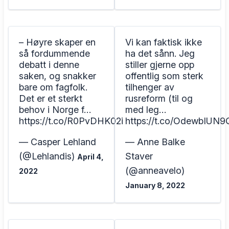
– Høyre skaper en
Vi kan faktisk ikke
så fordummende
ha det sånn. Jeg
debatt i denne
stiller gjerne opp
saken, og snakker
offentlig som sterk
bare om fagfolk.
tilhenger av
Det er et sterkt
rusreform (til og
behov i Norge f…
med leg…
https://t.co/R0PvDHK02i
https://t.co/OdewbIUN9
— Casper Lehland
— Anne Balke
(@Lehlandis)
Staver
April 4,
(@anneavelo)
2022
January 8, 2022