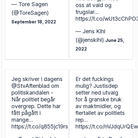
— Tore Sagen
oss at vald og
trugslar…
(@ToreSagen)
https://t.co/wUt3cChPO
September 18, 2022
— Jens Kihl
(@jenskihl)
June 25,
2022
Jeg skriver i dagens
Er det fuckings
@StvAftenblad om
mulig? Justisdep
politiskandalen -
setter ned utvalg
Når politiet begår
for å granske bruk
overgrep. Dette har
av maktmidler, og
fått pågått i
flertallet av politiets
mange…
rep…
https://t.co/q855jc19rs
https://t.co/nVJdqUrQEw