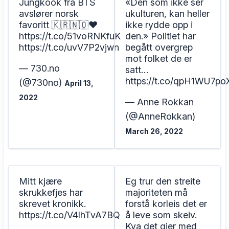
Jungkook fra BTS
«Den som ikke ser
avslører norsk
ukulturen, kan heller
favoritt 🇰🇷🇳🇴❤️
ikke rydde opp i
https://t.co/51voRNKfuK
den.» Politiet har
https://t.co/uvV7P2vjwn
begått overgrep
mot folket de er
— 730.no
satt…
https://t.co/qpH1WU7po
(@730no)
April 13,
2022
— Anne Rokkan
(@AnneRokkan)
March 26, 2022
Mitt kjære
Eg trur den streite
skrukkefjes har
majoriteten må
skrevet kronikk.
forstå korleis det er
https://t.co/V4lhTvA7BQ
å leve som skeiv.
Kva det gjer med