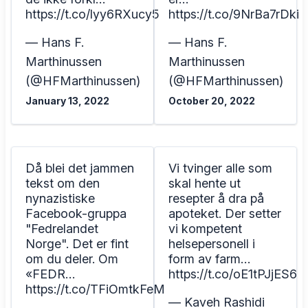
https://t.co/lyy6RXucy5
https://t.co/9NrBa7rDki
— Hans F.
— Hans F.
Marthinussen
Marthinussen
(@HFMarthinussen)
(@HFMarthinussen)
January 13, 2022
October 20, 2022
Då blei det jammen
Vi tvinger alle som
tekst om den
skal hente ut
nynazistiske
resepter å dra på
Facebook-gruppa
apoteket. Der setter
"Fedrelandet
vi kompetent
Norge". Det er fint
helsepersonell i
om du deler. Om
form av farm…
«FEDR…
https://t.co/oE1tPJjES6
https://t.co/TFiOmtkFeM
— Kaveh Rashidi