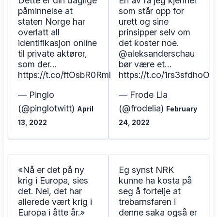
Dette er din daglige
En av få jeg kjenner
påminnelse at
som står opp for
staten Norge har
urett og sine
overlatt all
prinsipper selv om
identifikasjon online
det koster noe.
til private aktører,
@aleksanderschau
som der…
bør være et…
https://t.co/ftOsbR0Rml
https://t.co/1rs3sfdhoO
— Pinglo
— Frode Lia
(@pinglotwitt)
(@frodelia)
April
February
13, 2022
24, 2022
«Nå er det på ny
Eg synst NRK
krig i Europa, sies
kunne ha kosta på
det. Nei, det har
seg å fortelje at
allerede vært krig i
trebarnsfaren i
Europa i åtte år.»
denne saka også er