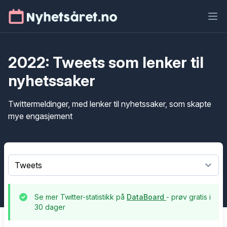
Ope
2022: Tweets som lenker til
nyhetssaker
Twittermeldinger, med lenker til nyhetssaker, som skapte
mye engasjement
Select a tab
Se mer Twitter-statistikk på
DataBoard
- prøv gratis i
30 dager