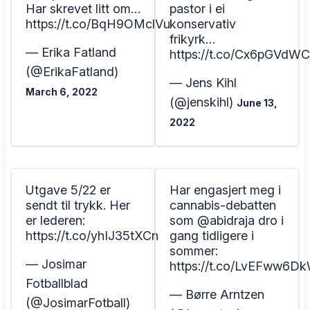
Har skrevet litt om…
pastor i ei
https://t.co/BqH9OMclVu
konservativ
frikyrk…
— Erika Fatland
https://t.co/Cx6pGVdW
(@ErikaFatland)
— Jens Kihl
March 6, 2022
(@jenskihl)
June 13,
2022
Utgave 5/22 er
Har engasjert meg i
sendt til trykk. Her
cannabis-debatten
er lederen:
som @abidraja dro i
https://t.co/yhIJ35tXCn
gang tidligere i
sommer:
— Josimar
https://t.co/LvEFww6D
Fotballblad
— Børre Arntzen
(@JosimarFotball)