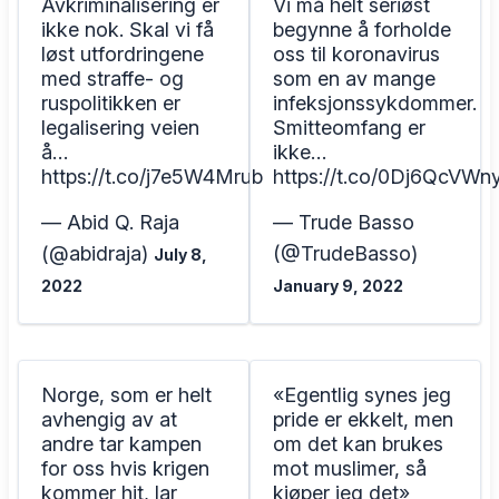
Avkriminalisering er
Vi må helt seriøst
ikke nok. Skal vi få
begynne å forholde
løst utfordringene
oss til koronavirus
med straffe- og
som en av mange
ruspolitikken er
infeksjonssykdommer.
legalisering veien
Smitteomfang er
å…
ikke…
https://t.co/j7e5W4Mrub
https://t.co/0Dj6QcVWn
— Abid Q. Raja
— Trude Basso
(@abidraja)
(@TrudeBasso)
July 8,
2022
January 9, 2022
Norge, som er helt
«Egentlig synes jeg
avhengig av at
pride er ekkelt, men
andre tar kampen
om det kan brukes
for oss hvis krigen
mot muslimer, så
kommer hit, lar
kjøper jeg det»