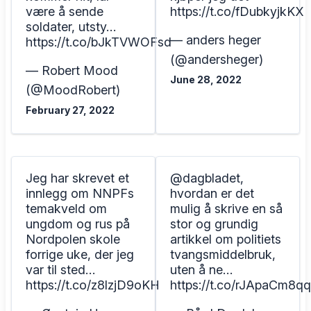
være å sende
https://t.co/fDubkyjkKX
soldater, utsty…
— anders heger
https://t.co/bJkTVWOFsd
(@andersheger)
— Robert Mood
June 28, 2022
(@MoodRobert)
February 27, 2022
Jeg har skrevet et
⁦@dagbladet,⁩
innlegg om NNPFs
hvordan er det
temakveld om
mulig å skrive en så
ungdom og rus på
stor og grundig
Nordpolen skole
artikkel om politiets
forrige uke, der jeg
tvangsmiddelbruk,
var til sted…
uten å ne…
https://t.co/z8lzjD9oKH
https://t.co/rJApaCm8qq