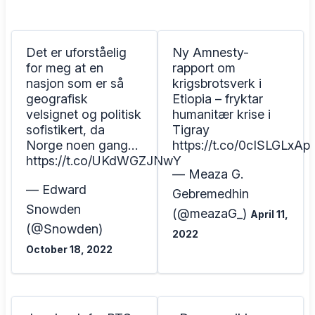
Det er uforståelig
Ny Amnesty-
for meg at en
rapport om
nasjon som er så
krigsbrotsverk i
geografisk
Etiopia – fryktar
velsignet og politisk
humanitær krise i
sofistikert, da
Tigray
Norge noen gang…
https://t.co/0cISLGLxAp
https://t.co/UKdWGZJNwY
— Meaza G.
— Edward
Gebremedhin
Snowden
(@meazaG_)
April 11,
(@Snowden)
2022
October 18, 2022