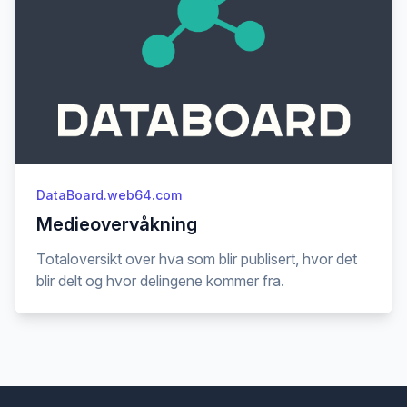
DataBoard.web64.com
Medieovervåkning
Totaloversikt over hva som blir publisert, hvor det
blir delt og hvor delingene kommer fra.
Footer