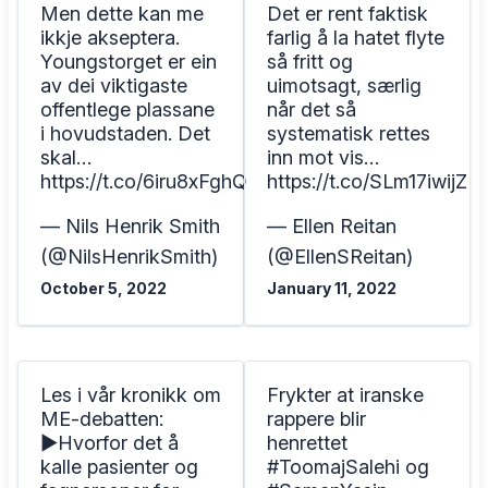
Men dette kan me
Det er rent faktisk
ikkje akseptera.
farlig å la hatet flyte
Youngstorget er ein
så fritt og
av dei viktigaste
uimotsagt, særlig
offentlege plassane
når det så
i hovudstaden. Det
systematisk rettes
skal…
inn mot vis…
https://t.co/6iru8xFghQ
https://t.co/SLm17iwijZ
— Nils Henrik Smith
— Ellen Reitan
(@NilsHenrikSmith)
(@EllenSReitan)
October 5, 2022
January 11, 2022
Les i vår kronikk om
Frykter at iranske
ME-debatten:
rappere blir
▶️Hvorfor det å
henrettet
kalle pasienter og
#ToomajSalehi og