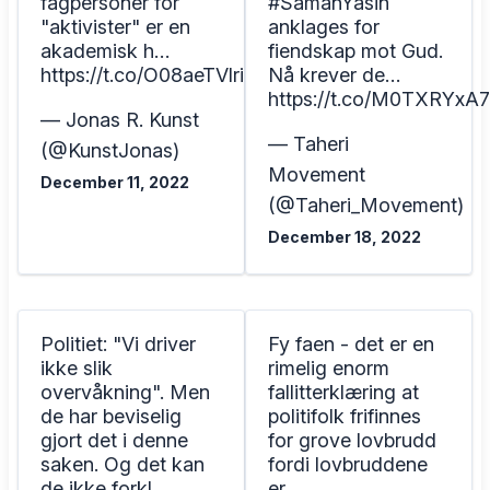
fagpersoner for
#SamanYasin
"aktivister" er en
anklages for
akademisk h…
fiendskap mot Gud.
https://t.co/O08aeTVlri
Nå krever de…
https://t.co/M0TXRYxA
— Jonas R. Kunst
— Taheri
(@KunstJonas)
Movement
December 11, 2022
(@Taheri_Movement)
December 18, 2022
Politiet: "Vi driver
Fy faen - det er en
ikke slik
rimelig enorm
overvåkning". Men
fallitterklæring at
de har beviselig
politifolk frifinnes
gjort det i denne
for grove lovbrudd
saken. Og det kan
fordi lovbruddene
de ikke forkl…
er…