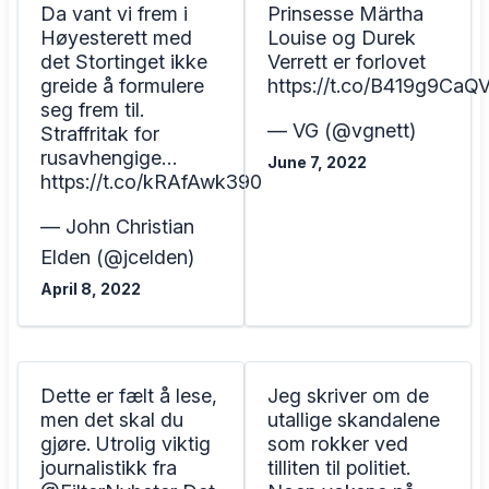
Da vant vi frem i
Prinsesse Märtha
Høyesterett med
Louise og Durek
det Stortinget ikke
Verrett er forlovet
greide å formulere
https://t.co/B419g9CaQ
seg frem til.
— VG (@vgnett)
Straffritak for
rusavhengige…
June 7, 2022
https://t.co/kRAfAwk390
— John Christian
Elden (@jcelden)
April 8, 2022
Dette er fælt å lese,
Jeg skriver om de
men det skal du
utallige skandalene
gjøre. Utrolig viktig
som rokker ved
journalistikk fra
tilliten til politiet.