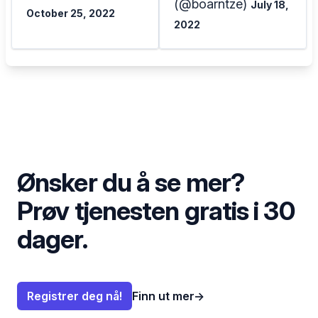
(@boarntze)
July 18,
October 25, 2022
2022
Ønsker du å se mer?
Prøv tjenesten gratis i 30
dager.
Registrer deg nå!
Finn ut mer
→