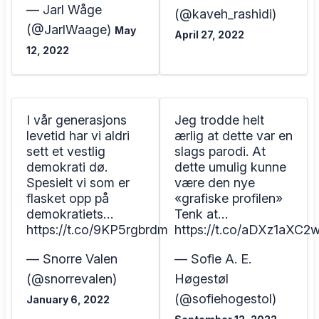
— Jarl Wåge
(@kaveh_rashidi)
(@JarlWaage)
May
April 27, 2022
12, 2022
I vår generasjons
Jeg trodde helt
levetid har vi aldri
ærlig at dette var en
sett et vestlig
slags parodi. At
demokrati dø.
dette umulig kunne
Spesielt vi som er
være den nye
flasket opp på
«grafiske profilen»
demokratiets…
Tenk at…
https://t.co/9KP5rgbrdm
https://t.co/aDXz1aXC2
— Snorre Valen
— Sofie A. E.
(@snorrevalen)
Høgestøl
(@sofiehogestol)
January 6, 2022