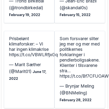
— Trond Birkedal
— Jean-Eric Brazil
(@trondbirkedal)
(@skandal0s)
February 19, 2022
February 15, 2022
Prisbelønt
Som forsvarer sliter
klimaforsker: – Vi
jeg mer og mer med
har ingen klimakrise
politikernes
https://t.co/VBWLRfjxGq
forklaringer i
pendlerboligsakene.
— Marit Sæther
Klienter i tilsvarene
stra…
(@Marit01)
June 17,
https://t.co/Bf7CFUOA
2022
— Brynjar Meling
(@BNMeling)
February 28, 2022