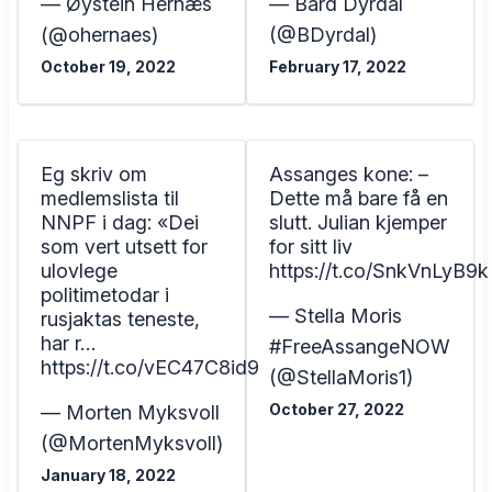
— Øystein Hernæs
— Bård Dyrdal
(@ohernaes)
(@BDyrdal)
October 19, 2022
February 17, 2022
Eg skriv om
Assanges kone: –
medlemslista til
Dette må bare få en
NNPF i dag: «Dei
slutt. Julian kjemper
som vert utsett for
for sitt liv
ulovlege
https://t.co/SnkVnLyB9k
politimetodar i
— Stella Moris
rusjaktas teneste,
har r…
#FreeAssangeNOW
https://t.co/vEC47C8id9
(@StellaMoris1)
October 27, 2022
— Morten Myksvoll
(@MortenMyksvoll)
January 18, 2022