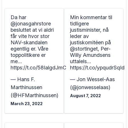
Da har
Min kommentar til
@jonasgahrstore
tidligere
besluttet at vi aldri
justisminister, nå
får vite hvor stor
leder av
NAV-skandalen
justiskomitéen på
egentlig er. Våre
@stortinget, Per-
toppolitikere er
Willy Amundsens
me…
uttalels…
https://t.co/58IalgdJmC
https://t.co/ypqudrSqId
— Hans F.
— Jon Wessel-Aas
Marthinussen
(@jonwesselaas)
(@HFMarthinussen)
August 7, 2022
March 23, 2022