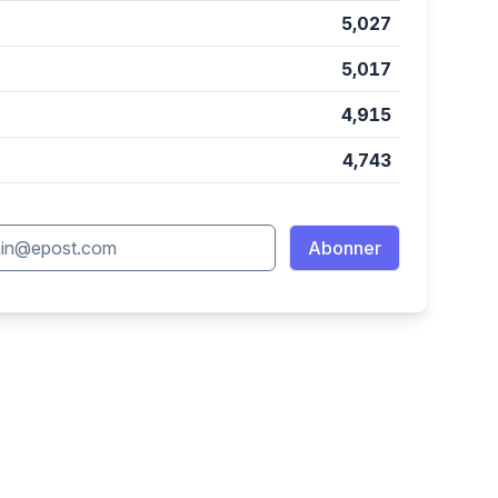
5,027
5,017
4,915
4,743
il address
Abonner