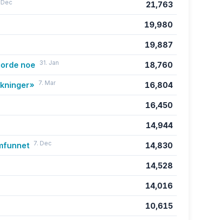
 Dec
21,763
19,980
19,887
31. Jan
gjorde noe
18,760
7. Mar
rkninger»
16,804
16,450
14,944
7. Dec
amfunnet
14,830
14,528
14,016
10,615