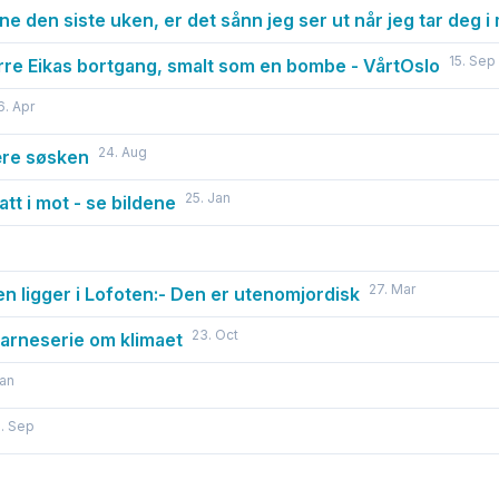
 den siste uken, er det sånn jeg ser ut når jeg tar deg i
15. Sep
rre Eikas bortgang, smalt som en bombe - VårtOslo
6. Apr
24. Aug
ære søsken
25. Jan
tt i mot - se bildene
27. Mar
en ligger i Lofoten:- Den er utenomjordisk
23. Oct
arneserie om klimaet
Jan
. Sep