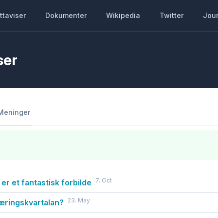
ttaviser
Dokumenter
Wikipedia
Twitter
Jour
ser
Meninger
7. Oct
 er et fantastisk forbilde
23. May
jæringskvartalan?