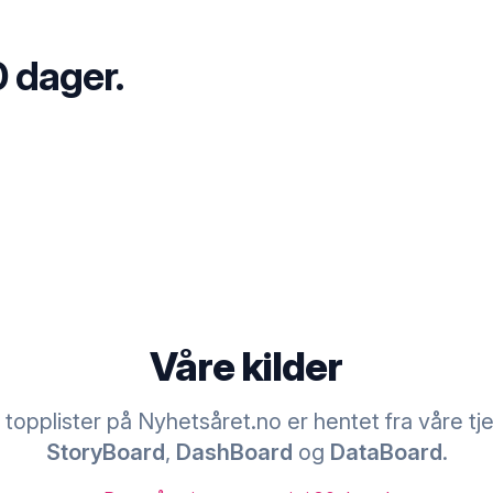
0 dager.
Våre kilder
g topplister på Nyhetsåret.no er hentet fra våre tj
StoryBoard
,
DashBoard
og
DataBoard
.