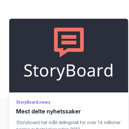
StoryBoard.news
Mest delte nyhetssaker
Storyboard har målt delingstall for over 14 millioner