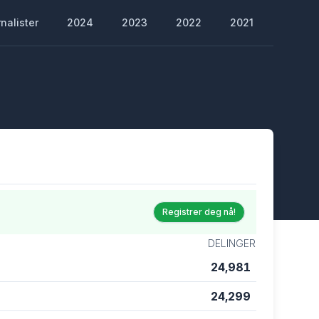
nalister
2024
2023
2022
2021
Registrer deg nå!
DELINGER
24,981
24,299