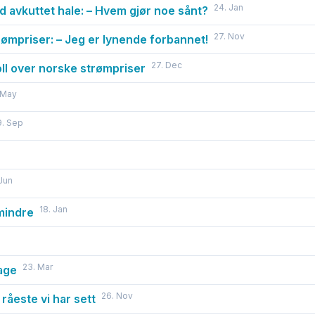
24. Jan
ed avkuttet hale: – Hvem gjør noe sånt?
27. Nov
rømpriser: – Jeg er lynende forbannet!
27. Dec
oll over norske strømpriser
 May
9. Sep
 Jun
18. Jan
 mindre
23. Mar
hage
26. Nov
råeste vi har sett