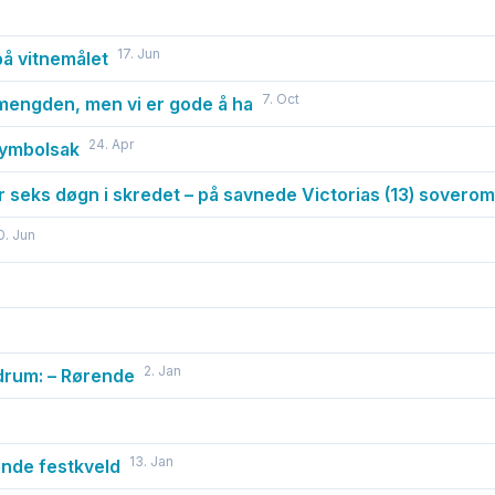
17. Jun
på vitnemålet
7. Oct
 mengden, men vi er gode å ha
24. Apr
symbolsak
ter seks døgn i skredet – på savnede Victorias (13) soverom
0. Jun
2. Jan
rdrum: – Rørende
13. Jan
rende festkveld