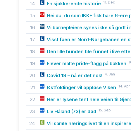
11. Dec
14
En sjokkerende historie
15
Hei du, du som IKKE fikk bare 6-ere 
16
Vi barnepleiere synes ikke så godt i
17
Visst faen er Nord-Norgebanen en 
18
Den lille hunden ble funnet i live et
1
19
Elever malte pride-flagg på bakken
4. Jan
20
Covid 19 – nå er det nok!
14. Apr
21
Østfoldinger vil oppløse Viken
22
Her er lysene tent hele veien til Gje
15. Sep
23
Liv Håland (73) er død
24
Vil samle næringslivet til en inspire