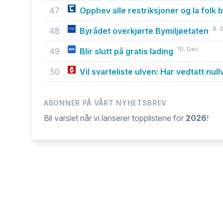
47
Opphev alle restriksjoner og la folk b
8. 
48
Byrådet overkjørte Bymiljøetaten
10. Dec
49
Blir slutt på gratis lading
50
Vil svarteliste ulven: Har vedtatt null
ABONNER PÅ VÅRT NYHETSBREV
Bli varslet når vi lanserer topplistene for
2026
!