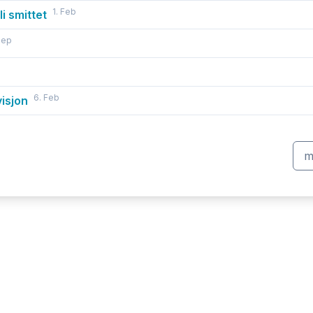
1. Feb
li smittet
Sep
6. Feb
visjon
Ema