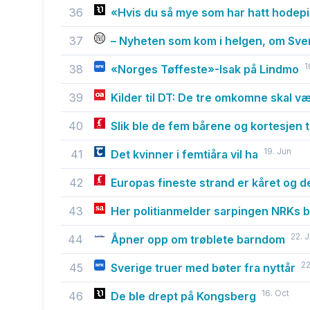
36
«Hvis du så mye som har hatt hodepine
37
– Nyheten som kom i helgen, om Sve
1
38
«Norges Tøffeste»-Isak på Lindmo
39
Kilder til DT: De tre omkomne skal v
40
Slik ble de fem bårene og kortesjen ta
19. Jun
41
Det kvinner i femtiåra vil ha
42
Europas fineste strand er kåret og d
43
Her politianmelder sarpingen NRKs b
22. 
44
Åpner opp om trøblete barndom
22
45
Sverige truer med bøter fra nyttår
16. Oct
46
De ble drept på Kongsberg