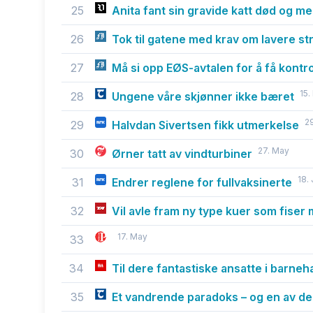
25
Anita fant sin gravide katt død og m
26
Tok til gatene med krav om lavere st
27
Må si opp EØS-avtalen for å få kontr
15.
28
Ungene våre skjønner ikke bæret
2
29
Halvdan Sivertsen fikk utmerkelse
27. May
30
Ørner tatt av vindturbiner
18.
31
Endrer reglene for fullvaksinerte
32
Vil avle fram ny type kuer som fiser
17. May
33
34
Til dere fantastiske ansatte i barne
35
Et vandrende paradoks – og en av de 