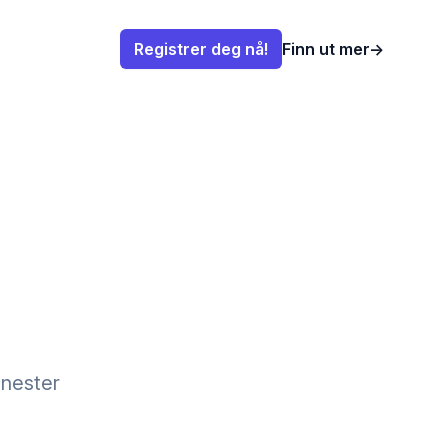
Registrer deg nå!
Finn ut mer
→
enester