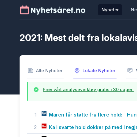
Nyheter
Ne
2021: Mest delt fra lokalavi
Alle Nyheter
Lokale Nyheter
Prøv vårt analyseverktøy gratis i 30 dager!
1
Maren får støtte fra flere hold: – Hun
2
Ka i svarte hold dokker på med i reg