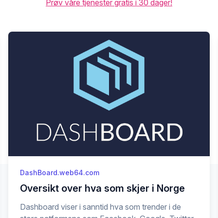
Prøv våre tjenester gratis i 30 dager!
DashBoard.web64.com
Oversikt over hva som skjer i Norge
Dashboard viser i sanntid hva som trender i de