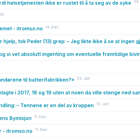
24.
di helsetjenesten ikke er rustet til å ta seg av de syke
Jul
14. Dec
emet - itromso.no
hjelp, tok Peder (13) grep: – Jeg likte ikke å se at ingen 
og vi vet absolutt ingenting om eventuelle fremtidige bivi
23. Jan
randørene til batterifabrikken?»
lagte i 2017, 18 og 19 uten at noen da ville stenge ned s
13. Jun
dling: – Tennene er en del av kroppen
11. Dec
rkens Bymisjon
11. Dec
 - itromso.no