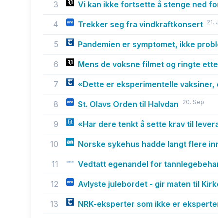
3
Vi kan ikke fortsette å stenge ned for
21. 
4
Trekker seg fra vindkraftkonsert
5
Pandemien er symptomet, ikke probl
6
Mens de voksne filmet og ringte etter 
7
«Dette er eksperimentelle vaksiner, 
20. Sep
8
St. Olavs Orden til Halvdan
9
«Har dere tenkt å sette krav til leve
10
Norske sykehus hadde langt flere inn
11
Vedtatt egenandel for tannlegebehan
12
Avlyste julebordet - gir maten til Ki
13
NRK-eksperter som ikke er eksperter